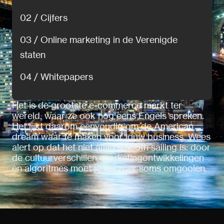
02 / Cijfers
03 / Online marketing in de Verenigde
staten
04 / Whitepapers
Het is de grootste e-commerce markt ter
wereld, waar ze ook nog eens Engels spreken.
Het lijkt daarom eenvoudig om de American
dream waar te maken voor jouw business. Wees
alert op dat het niet altijd smooth sailing is: door
de cultuurverschillen, marketingontwikkelingen
en algoritmes moet je het roer soms omgooien.