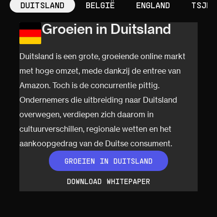
DUITSLAND
BELGIË
ENGLAND
TSJEC
Groeien in Duitsland
Duitsland is een grote, groeiende online markt
met hoge omzet, mede dankzij de entree van
Amazon. Toch is de concurrentie pittig.
Ondernemers die uitbreiding naar Duitsland
overwegen, verdiepen zich daarom in
cultuurverschillen, regionale wetten en het
aankoopgedrag van de Duitse consument.
GROEIEN IN DUITSLAND
DOWNLOAD WHITEPAPER