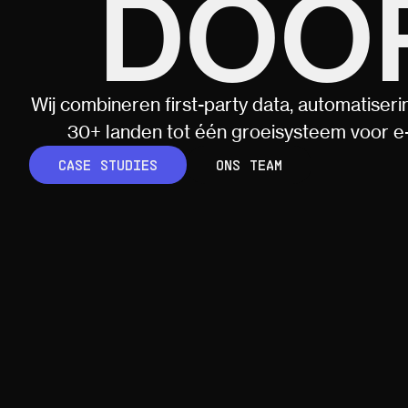
DOO
Wij combineren first-party data, automatiserin
30+ landen tot één groeisysteem voor
CASE STUDIES
ONS TEAM