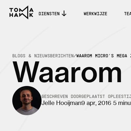
DIENSTEN
WERKWIJZE
TE
BLOGS & NIEUWSBERICHTEN
/
WAAROM MICRO’S MEGA 
Waarom m
GESCHREVEN DOOR
GEPLAATST OP
LEESTI
Jelle Hooijman
9 apr, 2016
5 minu