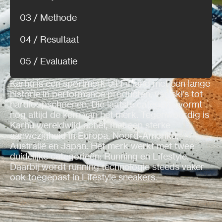
03 / Methode
04 / Resultaat
05 / Evaluatie
Karhu is een sportmerk uit Finland met een lange
historie in performance producten, van ski’s tot
hardloopschoenen. Die laatste categorie vormt
nog altijd de kern van het merk. Tegenwoordig is
Karhu wereldwijd actief, met een sterke
aanwezigheid in Europa, Noord-Amerika,
Australië en Japan. Het merk werkt met twee
duidelijke categorieën: Running en Lifestyle.
Daarbij wordt running technologie steeds vaker
ook toegepast in Lifestyle sneakers.