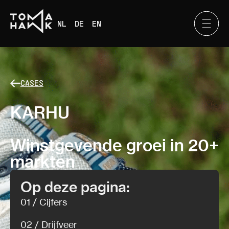
NL
DE
EN
CASES
KARHU
Winstgevende groei in 20+
markten
Op deze pagina:
01 / Cijfers
02 / Drijfveer