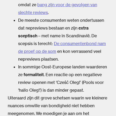
omdat ze
bang zijn voor de gevolgen van
slechte reviews
.
De meeste consumenten weten ondertussen
dat nepreviews bestaan en zijn
extra
sceptisch
– met name in Scandinavië. De
scepsis is terecht:
De consumentenbond nam
de proef op de som
en kon verrassend veel
nepreviews plaatsen.
In sommige Oost-Europese landen waarderen
ze
formaliteit
. Een reactie op een negatieve
review openen met ‘Cześć Oleg!’ (Pools voor
‘hallo Oleg!’) is dan minder gepast.
Uiteraard zijn dit grove schetsen waarin we kleinere
nuances omwille van bondigheid niet hebben
meegenomen. We moedigen je aan om het