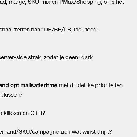
ad, marge, SKU-mix en PMax/Shopping, of is het
haal zetten naar DE/BE/FR, incl. feed-
ver-side strak, zodat je geen “dark
end optimalisatieritme
met duidelijke prioriteiten
 blussen?
p klikken en CTR?
er land/SKU/campagne zien wat winst drijft?