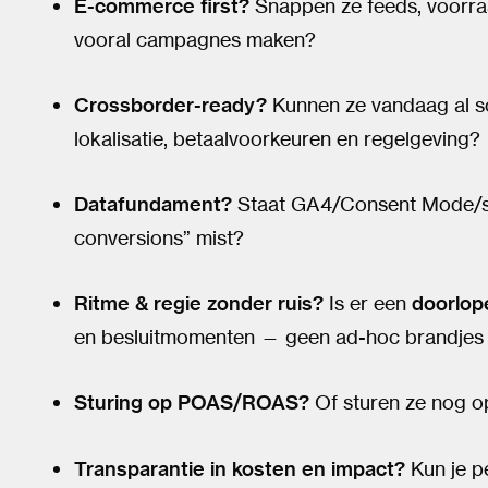
E-commerce first?
Snappen ze feeds, voorra
vooral campagnes maken?
Crossborder-ready?
Kunnen ze vandaag al sc
lokalisatie, betaalvoorkeuren en regelgeving?
Datafundament?
Staat GA4/Consent Mode/ser
conversions” mist?
Ritme & regie zonder ruis?
Is er een
doorlop
en besluitmomenten — geen ad-hoc brandjes
Sturing op POAS/ROAS?
Of sturen ze nog o
Transparantie in kosten en impact?
Kun je p