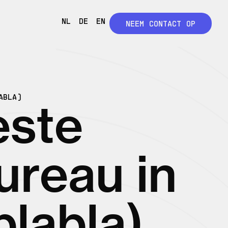
NL
DE
EN
NEEM CONTACT OP
ABLA)
este
ureau in
labla)