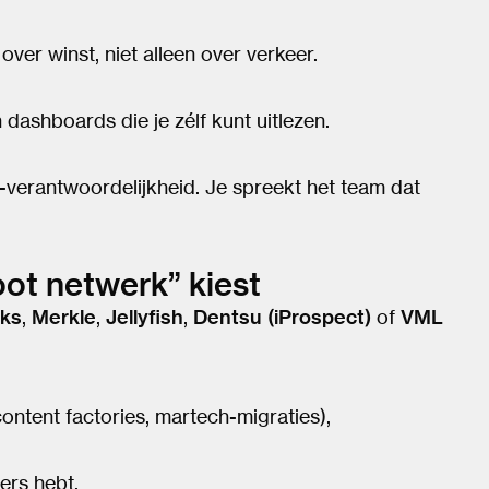
ver winst, niet alleen over verkeer.
dashboards die je zélf kunt uitlezen.
L-verantwoordelijkheid. Je spreekt het team dat
oot netwerk” kiest
ks
,
Merkle
,
Jellyfish
,
Dentsu (iProspect)
of
VML
content factories, martech-migraties),
ers hebt,