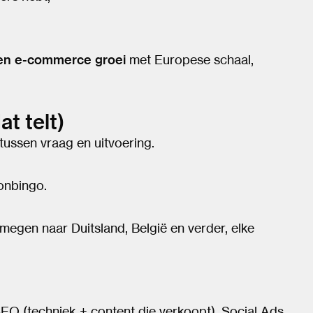
ven e-commerce groei
met Europese schaal,
t telt)
tussen vraag en uitvoering.
onbingo.
megen naar Duitsland, België en verder, elke
 (techniek + content die verkoopt), Social Ads