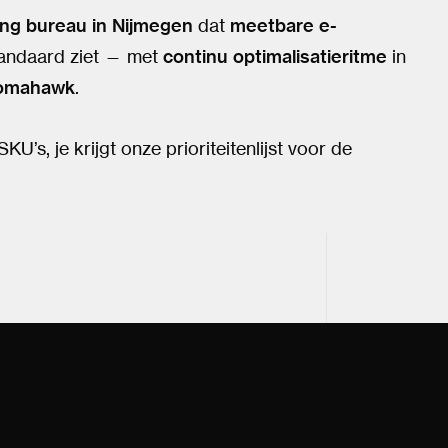
ing bureau in Nijmegen
dat
meetbare e-
tandaard ziet — met
continu optimalisatieritme
in
omahawk
.
U’s, je krijgt onze prioriteitenlijst voor de