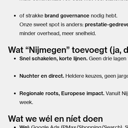
of strakke
brand governance
nodig hebt.
Onze sweet spot is anders:
prestatie-gedre
minder overhead, meer snelheid.
Wat “Nijmegen” toevoegt (ja, da
Snel schakelen, korte lijnen.
Geen drie lagen 
Nuchter en direct.
Heldere keuzes, geen jarg
Regionale roots, Europese impact.
Vanuit Nij
week.
Wat we wél en níet doen
Wel:
Google Ads (PMax/Shopping/Search), SEO