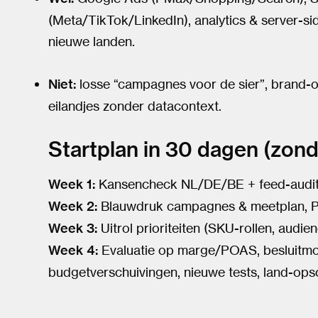
(Meta/TikTok/LinkedIn), analytics & server-s
nieuwe landen.
Niet:
losse “campagnes voor de sier”, brand-on
eilandjes zonder datacontext.
Startplan in 30 dagen (zond
Week 1:
Kansencheck NL/DE/BE + feed-audit 
Week 2:
Blauwdruk campagnes & meetplan, PO
Week 3:
Uitrol prioriteiten (SKU-rollen, audie
Week 4:
Evaluatie op marge/POAS, besluitm
budgetverschuivingen, nieuwe tests, land-opsc