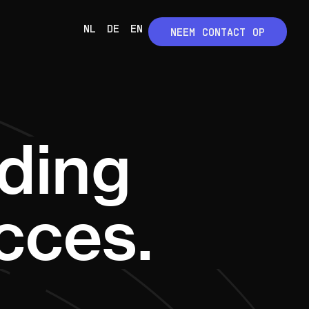
NL
DE
EN
NEEM CONTACT OP
iding
cces.