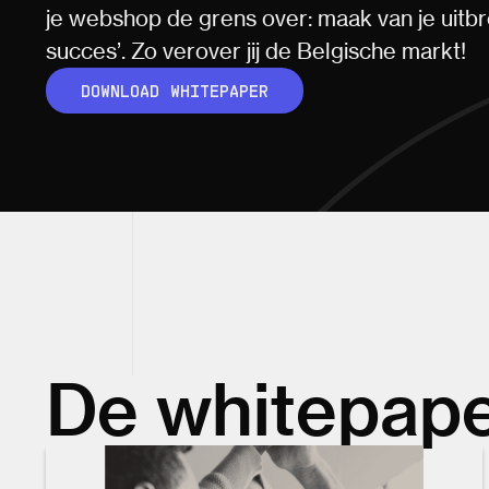
je webshop de grens over: maak van je uitbr
succes’. Zo verover jij de Belgische markt!
DOWNLOAD WHITEPAPER
De whitepap