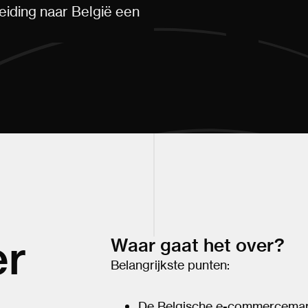
eiding naar België een
er
Waar gaat het over?
Belangrijkste punten:
De Belgische e-commercemark