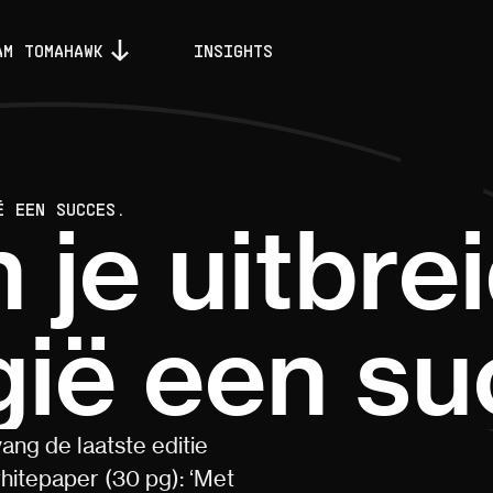
AM TOMAHAWK
INSIGHTS
Ë EEN SUCCES.
 je uitbre
gië een su
vang de laatste editie
hitepaper (30 pg): ‘Met