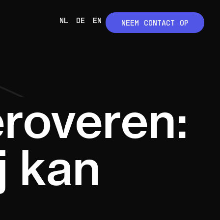
NL
DE
EN
NEEM CONTACT OP
eroveren:
j kan