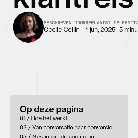
GESCHREVEN DOOR
GEPLAATST OP
LEESTI
Cecile Collin
1 jun, 2025
5 minu
Op deze pagina
01 / Hoe het werkt
02 / Van conversatie naar conversie
03 / Gesponsorde content in