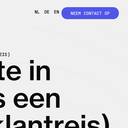
NL
DE
EN
NEEM CONTACT OP
EIS)
e in
s een
klantreis)