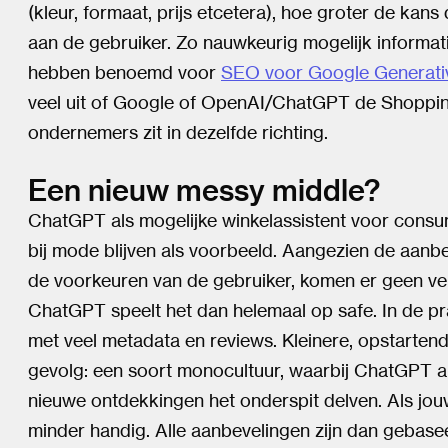
(kleur, formaat, prijs etcetera), hoe groter de kan
aan de gebruiker. Zo nauwkeurig mogelijk informati
hebben benoemd voor
SEO voor Google Generativ
veel uit of Google of OpenAI/ChatGPT de Shoppi
ondernemers zit in dezelfde richting.
Een nieuw messy middle?
ChatGPT als mogelijke winkelassistent voor cons
bij mode blijven als voorbeeld. Aangezien de aan
de voorkeuren van de gebruiker, komen er geen v
ChatGPT speelt het dan helemaal op safe. In de pr
met veel metadata en reviews. Kleinere, opstarten
gevolg: een soort monocultuur, waarbij ChatGPT a
nieuwe ontdekkingen het onderspit delven. Als jou
minder handig. Alle aanbevelingen zijn dan gebase